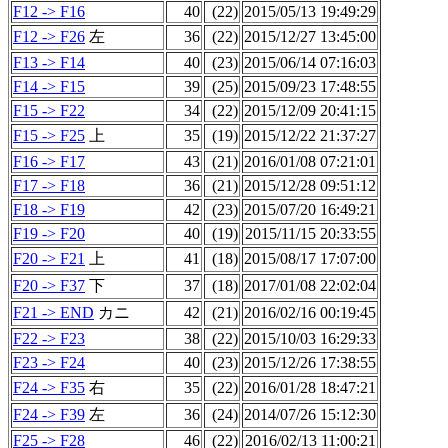
F12 -> F16
40
(22)
2015/05/13 19:49:29
F12 -> F26
左
36
(22)
2015/12/27 13:45:00
F13 -> F14
40
(23)
2015/06/14 07:16:03
F14 -> F15
39
(25)
2015/09/23 17:48:55
F15 -> F22
34
(22)
2015/12/09 20:41:15
F15 -> F25
上
35
(19)
2015/12/22 21:37:27
F16 -> F17
43
(21)
2016/01/08 07:21:01
F17 -> F18
36
(21)
2015/12/28 09:51:12
F18 -> F19
42
(23)
2015/07/20 16:49:21
F19 -> F20
40
(19)
2015/11/15 20:33:55
F20 -> F21
上
41
(18)
2015/08/17 17:07:00
F20 -> F37
下
37
(18)
2017/01/08 22:02:04
F21 -> END
カニ
42
(21)
2016/02/16 00:19:45
F22 -> F23
38
(22)
2015/10/03 16:29:33
F23 -> F24
40
(23)
2015/12/26 17:38:55
F24 -> F35
右
35
(22)
2016/01/28 18:47:21
F24 -> F39
左
36
(24)
2014/07/26 15:12:30
F25 -> F28
46
(22)
2016/02/13 11:00:21