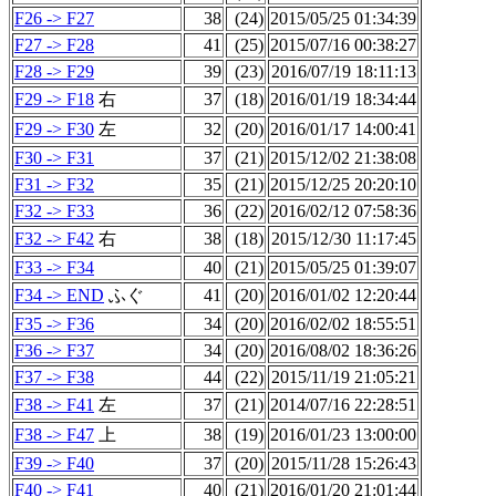
F26 -> F27
38
(24)
2015/05/25 01:34:39
F27 -> F28
41
(25)
2015/07/16 00:38:27
F28 -> F29
39
(23)
2016/07/19 18:11:13
F29 -> F18
右
37
(18)
2016/01/19 18:34:44
F29 -> F30
左
32
(20)
2016/01/17 14:00:41
F30 -> F31
37
(21)
2015/12/02 21:38:08
F31 -> F32
35
(21)
2015/12/25 20:20:10
F32 -> F33
36
(22)
2016/02/12 07:58:36
F32 -> F42
右
38
(18)
2015/12/30 11:17:45
F33 -> F34
40
(21)
2015/05/25 01:39:07
F34 -> END
ふぐ
41
(20)
2016/01/02 12:20:44
F35 -> F36
34
(20)
2016/02/02 18:55:51
F36 -> F37
34
(20)
2016/08/02 18:36:26
F37 -> F38
44
(22)
2015/11/19 21:05:21
F38 -> F41
左
37
(21)
2014/07/16 22:28:51
F38 -> F47
上
38
(19)
2016/01/23 13:00:00
F39 -> F40
37
(20)
2015/11/28 15:26:43
F40 -> F41
40
(21)
2016/01/20 21:01:44