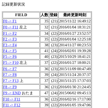
記録更新状況
FIELD
人数
登録
最終更新時刻
F0 -> F1
35
(21)
2015/11/22 16:49:12
F0 -> F11
左上
32
(21)
2016/01/04 18:31:21
F1 -> F2
34
(22)
2016/01/27 23:52:57
F2 -> F3
35
(22)
2016/01/04 12:25:18
F3 -> F4
38
(23)
2014/11/27 00:23:53
F4 -> F5
41
(24)
2016/02/01 19:39:28
F5 -> F6
40
(23)
2015/10/29 18:41:21
F5 -> F10
左上
37
(22)
2016/01/27 18:00:21
F6 -> F7
36
(23)
2015/11/09 00:47:49
F7 -> F8
39
(24)
2015/11/24 20:37:37
F7 -> F13
上
37
(21)
2015/11/25 17:37:03
F8 -> F9
36
(21)
2016/01/30 21:24:45
F9 -> END
おたま
47
(24)
2015/06/02 09:45:13
F10 -> F11
36
(22)
2016/02/16 17:17:00
F11 -> F12
39
(22)
2016/01/05 19:47:06