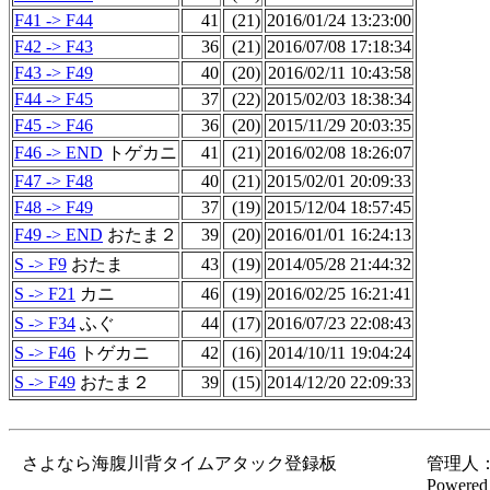
F41 -> F44
41
(21)
2016/01/24 13:23:00
F42 -> F43
36
(21)
2016/07/08 17:18:34
F43 -> F49
40
(20)
2016/02/11 10:43:58
F44 -> F45
37
(22)
2015/02/03 18:38:34
F45 -> F46
36
(20)
2015/11/29 20:03:35
F46 -> END
トゲカニ
41
(21)
2016/02/08 18:26:07
F47 -> F48
40
(21)
2015/02/01 20:09:33
F48 -> F49
37
(19)
2015/12/04 18:57:45
F49 -> END
おたま２
39
(20)
2016/01/01 16:24:13
S -> F9
おたま
43
(19)
2014/05/28 21:44:32
S -> F21
カニ
46
(19)
2016/02/25 16:21:41
S -> F34
ふぐ
44
(17)
2016/07/23 22:08:43
S -> F46
トゲカニ
42
(16)
2014/10/11 19:04:24
S -> F49
おたま２
39
(15)
2014/12/20 22:09:33
さよなら海腹川背タイムアタック登録板
管理人：gor
Powered