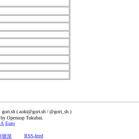
i.sh ( aoki@gori.sh / @gori_sh )
 by Openusp Tukubai.
SA
Euro
RSS-feed
新状況