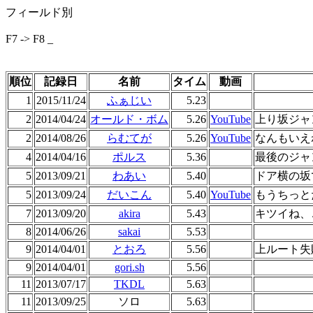
フィールド別
F7 -> F8 _
順位
記録日
名前
タイム
動画
1
2015/11/24
ふぁじい
5.23
2
2014/04/24
オールド・ボム
5.26
YouTube
上り坂ジャ
2
2014/08/26
らむてが
5.26
YouTube
なんもいえね
4
2014/04/16
ポルス
5.36
最後のジャ
5
2013/09/21
わあい
5.40
ドア横の坂
5
2013/09/24
だいこん
5.40
YouTube
もうちっと
7
2013/09/20
akira
5.43
キツイね、
8
2014/06/26
sakai
5.53
9
2014/04/01
とおろ
5.56
上ルート失
9
2014/04/01
gori.sh
5.56
11
2013/07/17
TKDL
5.63
11
2013/09/25
ソロ
5.63