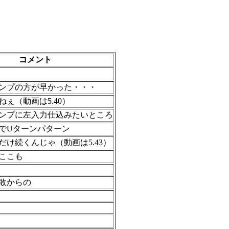
コメント
ンプの方が早かった・・・
ぇ（動画は5.40）
ンプに左入力仕込みたいところ
でUターンパターン
だけ続くんじゃ（動画は5.43）
ここも
敗からの