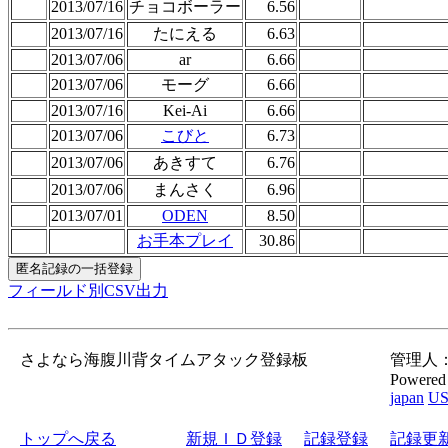
2013/07/16
チョコボーラー
6.56
2013/07/16
たにえる
6.63
2013/07/06
ar
6.66
2013/07/06
モーグ
6.66
2013/07/16
Kei-Ai
6.66
2013/07/06
こびと
6.73
2013/07/06
あきすて
6.76
2013/07/06
まんさく
6.96
2013/07/01
ODEN
8.50
お手本プレイ
30.86
フィールド別CSV出力
さよなら海腹川背タイムアタック登録板
管理人：gor
Powered
japan
U
トップへ戻る
新規ＩＤ登録
記録登録
記録更