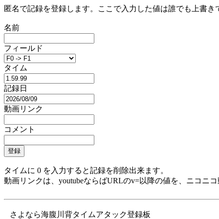
匿名で記録を登録します。ここで入力した値は誰でも上書き
名前
フィールド
タイム
記録日
動画リンク
コメント
タイムに 0 を入力すると記録を削除出来ます。
動画リンクは、youtubeならばURLのv=以降の値を、ニコ
さよなら海腹川背タイムアタック登録板