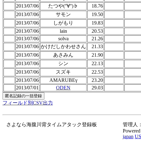
2013/07/06
たつや(°∀°)♭
18.76
2013/07/06
サモン
19.50
2013/07/06
しがもり
19.83
2013/07/06
lain
20.53
2013/07/06
solva
21.26
2013/07/06
かけだしかわせさん
21.33
2013/07/06
あさみん
21.90
2013/07/06
シン
22.13
2013/07/06
スズキ
22.53
2013/07/06
AMARUBEγ
23.20
2013/07/01
ODEN
29.03
フィールド別CSV出力
さよなら海腹川背タイムアタック登録板
管理人：gor
Powered
japan
U