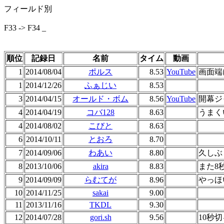
フィールド別
F33 -> F34 _
順位
記録日
名前
タイム
動画
1
2014/08/04
ポルス
8.53
YouTube
画面端
1
2014/12/26
ふぁじい
8.53
3
2014/04/15
オールド・ボム
8.56
YouTube
開幕ジ
4
2014/04/19
コバ128
8.63
うまく
4
2014/08/02
こびと
8.63
6
2014/10/11
とおろ
8.70
7
2014/09/06
わあい
8.80
久しぶ
8
2013/10/06
akira
8.83
また8
9
2014/09/09
らむてが
8.96
やっほ
10
2014/11/25
sakai
9.00
11
2013/11/16
TKDL
9.30
12
2014/07/28
gori.sh
9.56
10秒