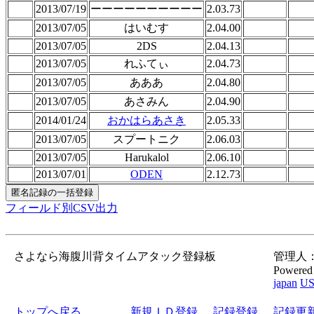
2013/07/19
ーーーーーーーーーー
2.03.73
2013/07/05
はいむす
2.04.00
2013/07/05
2DS
2.04.13
2013/07/05
れふてぃ
2.04.73
2013/07/05
あああ
2.04.80
2013/07/05
あさみん
2.04.90
2014/01/24
おかはらあさき
2.05.33
2013/07/05
スプートニク
2.06.03
2013/07/05
Harukalol
2.06.10
2013/07/01
ODEN
2.12.73
フィールド別CSV出力
さよなら海腹川背タイムアタック登録板
管理人：gor
Powered
japan
U
トップへ戻る
新規ＩＤ登録
記録登録
記録更