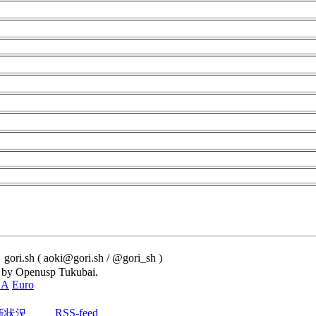
i.sh ( aoki@gori.sh / @gori_sh )
 by Openusp Tukubai.
SA
Euro
RSS-feed
新状況