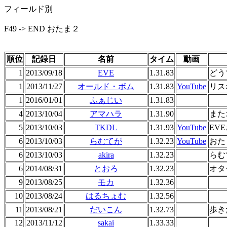
フィールド別
F49 -> END おたま２
順位
記録日
名前
タイム
動画
1
2013/09/18
EVE
1.31.83
どう
1
2013/11/27
オールド・ボム
1.31.83
YouTube
リス
1
2016/01/01
ふぁじい
1.31.83
4
2013/10/04
アマハラ
1.31.90
また
5
2013/10/03
TKDL
1.31.93
YouTube
EV
6
2013/10/03
らむてが
1.32.23
YouTube
おた
6
2013/10/03
akira
1.32.23
らむ
6
2014/08/31
とおろ
1.32.23
オタ
9
2013/08/25
モカ
1.32.36
10
2013/08/24
はるちょむ
1.32.56
11
2013/08/21
だいこん
1.32.73
歩き
12
2013/11/12
sakai
1.33.33