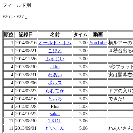
フィールド別
F26 -> F27 _
順位
記録日
名前
タイム
動画
1
2014/06/16
オールド・ボム
5.00
YouTube
横ルアーの
1
2014/08/21
こびと
5.00
４秒台出る
1
2014/12/26
ふぁじい
5.00
4
2013/08/30
akira
5.03
5秒フラッ
4
2013/08/31
わあい
5.03
実は開幕右
4
2013/09/06
ポルス
5.03
4
2014/03/23
らむてが
5.03
ドアの入り
4
2014/04/16
とおろ
5.03
できた!
4
2014/05/28
Elna
5.03
4
2014/10/25
sakai
5.03
11
2013/08/30
TKDL
5.06
11
2013/09/01
だいこん
5.06
わあいさん