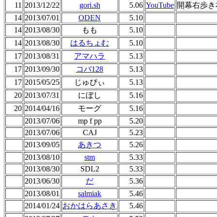
11
2013/12/22
gori.sh
5.06
YouTube
開幕右歩き
14
2013/07/01
ODEN
5.10
14
2013/08/30
もも
5.10
14
2013/08/30
はるちょむ
5.10
17
2013/08/31
アマハラ
5.13
17
2013/09/30
コバ128
5.13
17
2015/05/25
じゅぴぃ
5.13
20
2013/07/31
にぼし
5.16
20
2014/04/16
モーグ
5.16
2013/07/06
mp f pp
5.20
2013/07/06
CAJ
5.23
2013/09/05
あきつ
5.26
2013/08/10
stm
5.33
2013/08/30
SDL2
5.33
2013/06/30
だ
5.36
2013/08/01
salmiak
5.46
2014/01/24
おかはらあさき
5.46