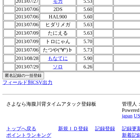
2013/07/27
モカ
5.53
2013/07/06
2DS
5.60
2013/07/06
HAL900
5.60
2013/07/06
ヒダリメガ
5.63
2013/07/09
たにえる
5.63
2013/07/09
トロにゃん
5.70
2013/07/06
たつや(°∀°)♭
5.73
2013/08/28
もなてに
5.90
2013/07/29
ソロ
6.26
フィールド別CSV出力
さよなら海腹川背タイムアタック登録板
管理人：gor
Powered
japan
U
トップへ戻る
新規ＩＤ登録
記録登録
記録更
ポイントランキング
新着記録