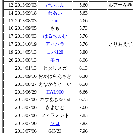
12
2013/09/03
だいこん
5.60
ルアーを巻
14
2013/09/18
わあい
5.63
15
2013/08/03
stm
5.66
16
2013/09/05
もも
5.73
17
2013/08/03
はるちょむ
5.76
17
2013/10/19
アマハラ
5.76
とりあえず
19
2014/05/13
コバ128
5.80
20
2013/08/13
モカ
6.06
2014/01/13
ヒダリメガ
6.13
2013/09/16
おかはらあさき
6.30
2013/08/27
えなかうとーい
6.50
2013/06/29
HAL900
6.66
2013/07/06
ネウあき/501st
6.73
2013/07/06
きよひと
7.66
2013/07/06
フィラメント
7.83
2013/07/29
ソロ
7.83
2013/07/06
GINZI
7.96