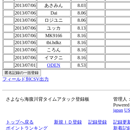
2013/07/06
あさみん
8.03
2013/07/06
Dai
8.06
2013/07/06
ロジユニ
8.06
2013/07/06
ユッカ
8.13
2013/07/06
MK9166
8.16
2013/07/06
tbi.hdkz
8.16
2013/07/06
ころん
8.16
2013/07/06
イマクニ
8.16
2013/07/01
ODEN
8.53
フィールド別CSV出力
さよなら海腹川背タイムアタック登録板
管理人：gor
Powered
japan
U
トップへ戻る
新規ＩＤ登録
記録登録
記録更
ポイントランキング
新着記録