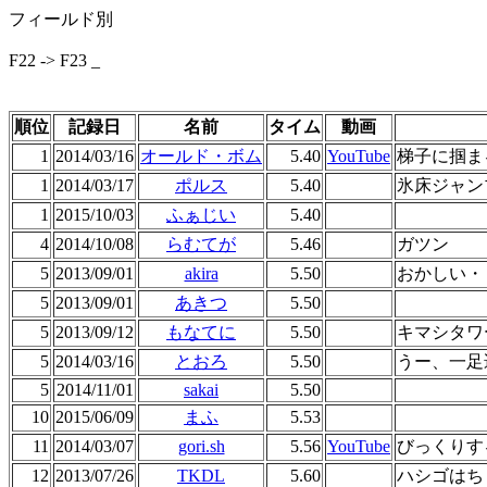
フィールド別
F22 -> F23 _
順位
記録日
名前
タイム
動画
1
2014/03/16
オールド・ボム
5.40
YouTube
梯子に掴ま
1
2014/03/17
ポルス
5.40
氷床ジャン
1
2015/10/03
ふぁじい
5.40
4
2014/10/08
らむてが
5.46
ガツン
5
2013/09/01
akira
5.50
おかしい・
5
2013/09/01
あきつ
5.50
5
2013/09/12
もなてに
5.50
キマシタワ
5
2014/03/16
とおろ
5.50
うー、一足
5
2014/11/01
sakai
5.50
10
2015/06/09
まふ
5.53
11
2014/03/07
gori.sh
5.56
YouTube
びっくりす
12
2013/07/26
TKDL
5.60
ハシゴはち