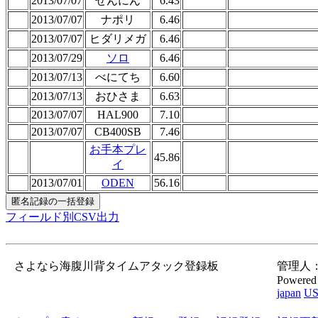
2013/07/07
せんにん
6.43
2013/07/07
ナポリ
6.46
2013/07/07
ヒダリメガ
6.46
2013/07/29
ソロ
6.46
2013/07/13
べにてち
6.60
2013/07/13
おひさま
6.63
2013/07/07
HAL900
7.10
2013/07/07
CB400SB
7.46
お手本プレ
45.86
イ
2013/07/01
ODEN
56.16
フィールド別CSV出力
さよなら海腹川背タイムアタック登録板
管理人：gor
Powered
japan
U