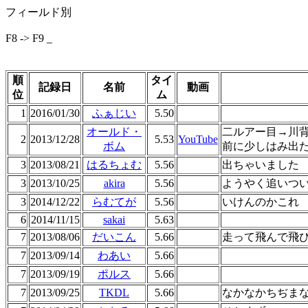
フィールド別
F8 -> F9 _
順
タイ
記録日
名前
動画
位
ム
1
2016/01/30
ふぁじい
5.50
オールド・
二ルアー目→川
2
2013/12/28
5.53
YouTube
ボム
前に少しはみ出
3
2013/08/21
はるちょむ
5.56
出ちゃいました
3
2013/10/25
akira
5.56
ようやく追いつ
3
2014/12/22
らむてが
5.56
いけんのかこれ
6
2014/11/15
sakai
5.63
7
2013/08/06
だいこん
5.66
走って飛んで飛
7
2013/09/14
わあい
5.66
7
2013/09/19
ポルス
5.66
7
2013/09/25
TKDL
5.66
なかなかちぢま