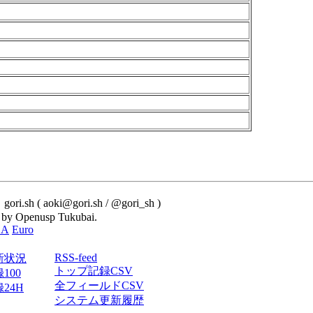
i.sh ( aoki@gori.sh / @gori_sh )
 by Openusp Tukubai.
SA
Euro
RSS-feed
新状況
トップ記録CSV
100
全フィールドCSV
24H
システム更新履歴