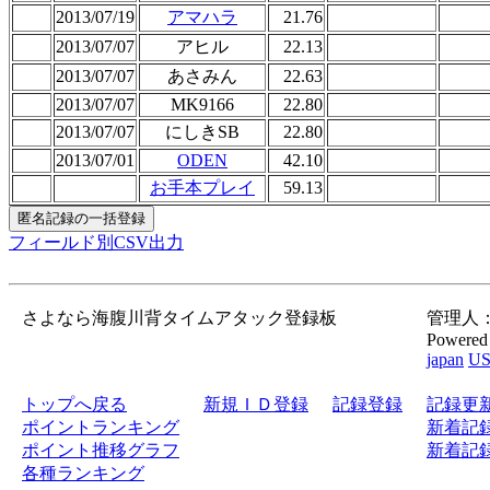
2013/07/19
アマハラ
21.76
2013/07/07
アヒル
22.13
2013/07/07
あさみん
22.63
2013/07/07
MK9166
22.80
2013/07/07
にしきSB
22.80
2013/07/01
ODEN
42.10
お手本プレイ
59.13
フィールド別CSV出力
さよなら海腹川背タイムアタック登録板
管理人：gor
Powered
japan
U
トップへ戻る
新規ＩＤ登録
記録登録
記録更
ポイントランキング
新着記録
ポイント推移グラフ
新着記録
各種ランキング