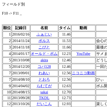
フィールド別
F10 -> F11 _
順位
記録日
名前
タイム
動画
1
2016/02/16
ふぁじい
11.46
2
2014/11/24
ポルス
11.53
会心
3
2014/11/18
こびと
11.66
最後
4
2014/01/17
オールド・ボム
12.23
YouTube
サメ
5
2013/10/08
akira
12.46
どうし
5
2014/12/20
コバ128
12.46
一回
7
2013/09/01
わあい
12.56
ニコニコ動画
7
2014/08/10
とおろ
12.56
ひぃ
9
2014/04/02
らむてが
12.63
ボム
10
2014/08/15
sakai
12.70
11
2013/09/28
TKDL
12.73
12
2013/10/26
だいこん
12.93
楽し