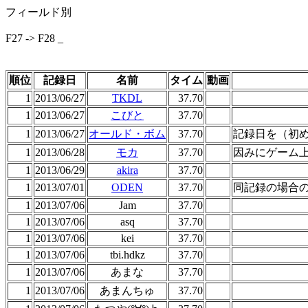
フィールド別
F27 -> F28 _
順位
記録日
名前
タイム
動画
1
2013/06/27
TKDL
37.70
1
2013/06/27
こびと
37.70
1
2013/06/27
オールド・ボム
37.70
記録日を（初
1
2013/06/28
モカ
37.70
因みにゲーム上
1
2013/06/29
akira
37.70
1
2013/07/01
ODEN
37.70
同記録の場合の
1
2013/07/06
Jam
37.70
1
2013/07/06
asq
37.70
1
2013/07/06
kei
37.70
1
2013/07/06
tbi.hdkz
37.70
1
2013/07/06
あまな
37.70
1
2013/07/06
あまんちゅ
37.70