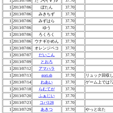
1
2013/07/06
たつや(°∀°)♭
37.70
1
2013/07/06
ぼたん
37.70
1
2013/07/06
みきちず
37.70
1
2013/07/06
みずはら
37.70
1
2013/07/06
ゆう
37.70
1
2013/07/06
ろくろく
37.70
1
2013/07/06
ウナギかめん
37.70
1
2013/07/06
オレンジペコ
37.70
1
2013/07/07
だいこん
37.70
1
2013/07/09
とおろ
37.70
1
2013/07/12
アマハラ
37.70
1
2013/07/13
gori.sh
37.70
リュック回収して
1
2013/07/14
わあい
37.70
ゲーム上では7
1
2013/07/18
らむてが
37.70
1
2013/07/20
ふぁじい
37.70
1
2013/07/23
コバ128
37.70
1
2013/07/29
あきつ
37.70
やっと出た