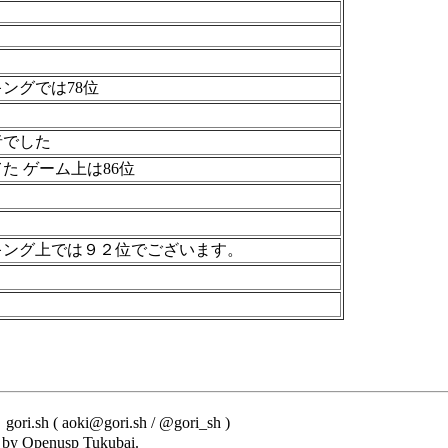
ングでは78位
者でした
た ゲーム上は86位
キング上では９２位でございます。
i.sh ( aoki@gori.sh / @gori_sh )
 by Openusp Tukubai.