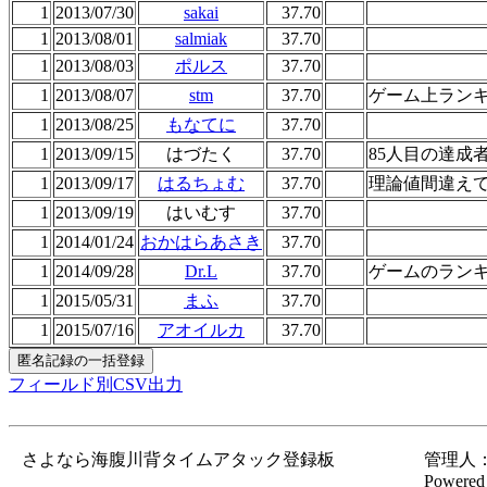
1
2013/07/30
sakai
37.70
1
2013/08/01
salmiak
37.70
1
2013/08/03
ポルス
37.70
1
2013/08/07
stm
37.70
ゲーム上ランキ
1
2013/08/25
もなてに
37.70
1
2013/09/15
はづたく
37.70
85人目の達成
1
2013/09/17
はるちょむ
37.70
理論値間違えて
1
2013/09/19
はいむす
37.70
1
2014/01/24
おかはらあさき
37.70
1
2014/09/28
Dr.L
37.70
ゲームのラン
1
2015/05/31
まふ
37.70
1
2015/07/16
アオイルカ
37.70
フィールド別CSV出力
さよなら海腹川背タイムアタック登録板
管理人：gor
Powered