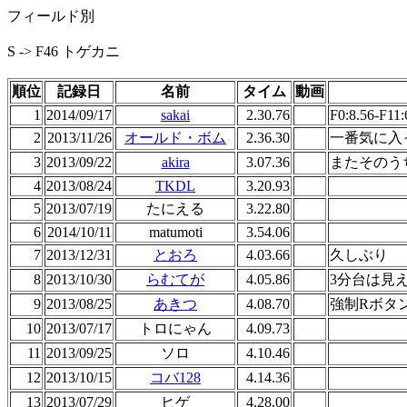
フィールド別
S -> F46 トゲカニ
順位
記録日
名前
タイム
動画
1
2014/09/17
sakai
2.30.76
F0:8.56-F11:
2
2013/11/26
オールド・ボム
2.36.30
一番気に入っ
3
2013/09/22
akira
3.07.36
またそのう
4
2013/08/24
TKDL
3.20.93
5
2013/07/19
たにえる
3.22.80
6
2014/10/11
matumoti
3.54.06
7
2013/12/31
とおろ
4.03.66
久しぶり
8
2013/10/30
らむてが
4.05.86
3分台は見
9
2013/08/25
あきつ
4.08.70
強制Rボタ
10
2013/07/17
トロにゃん
4.09.73
11
2013/09/25
ソロ
4.10.46
12
2013/10/15
コバ128
4.14.36
13
2013/07/29
ヒゲ
4.28.00