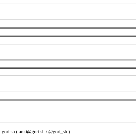
i.sh ( aoki@gori.sh / @gori_sh )