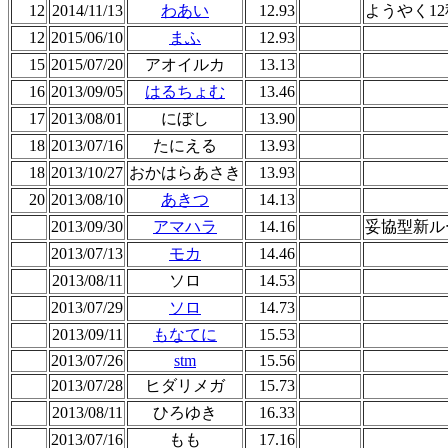
12
2014/11/13
わあい
12.93
ようやく1
12
2015/06/10
まふ
12.93
15
2015/07/20
アオイルカ
13.13
16
2013/09/05
はるちょむ
13.46
17
2013/08/01
にぼし
13.90
18
2013/07/16
たにえる
13.93
18
2013/10/27
おかはらあさき
13.93
20
2013/08/10
あきつ
14.13
2013/09/30
アマハラ
14.16
妥協型新ル
2013/07/13
モカ
14.46
2013/08/11
ソロ
14.53
2013/07/29
ソロ
14.73
2013/09/11
もなてに
15.53
2013/07/26
stm
15.56
2013/07/28
ヒダリメガ
15.73
2013/08/11
ひろゆき
16.33
2013/07/16
もも
17.16