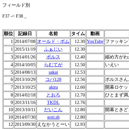
フィールド別
F37 -> F38 _
順位
記録日
名前
タイム
動画
1
2014/07/08
オールド・ボム
12.30
YouTube
ファッキン
1
2015/11/19
ふぁじい
12.30
3
2014/01/26
ポルス
12.40
縮め方がわ
4
2014/10/05
らむてが
12.50
いえい
5
2014/08/13
sakai
12.53
6
2013/10/29
コバ128
12.56
ポルスさん
7
2013/10/25
akira
12.60
開幕ロケッ
8
2014/02/18
とおろ
12.70
ひとまず満
9
2013/11/16
TKDL
12.76
10
2013/10/11
だいこん
12.80
開幕ときど
10
2014/07/30
gori.sh
12.80
12
2013/09/30
えなかうとーい
12.93