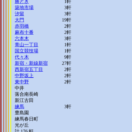
勝どき
1軒
築地市場
3軒
汐留
3軒
大門
19軒
赤羽橋
2軒
麻布十番
2軒
六本木
3軒
青山一丁目
1軒
国立競技場
1軒
代々木
9軒
新宿・新線新宿
27軒
西新宿五丁目
2軒
中野坂上
2軒
東中野
2軒
中井
落合南長崎
新江古田
練馬
3軒
豊島園
練馬春日町
光が丘
計 176 軒