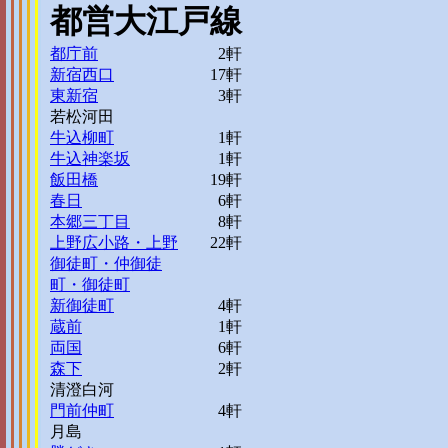
都営大江戸線
都庁前
2軒
新宿西口
17軒
東新宿
3軒
若松河田
牛込柳町
1軒
牛込神楽坂
1軒
飯田橋
19軒
春日
6軒
本郷三丁目
8軒
上野広小路・上野
22軒
御徒町・仲御徒
町・御徒町
新御徒町
4軒
蔵前
1軒
両国
6軒
森下
2軒
清澄白河
門前仲町
4軒
月島