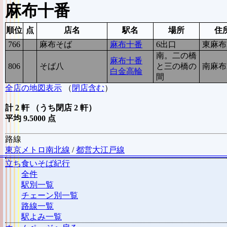
麻布十番
順位
点
店名
駅名
場所
住
766
10
麻布そば
麻布十番
6出口
東麻布3
南。二の橋
麻布十番
806
9
そば八
と三の橋の
南麻布2
白金高輪
間
全店の地図表示
（
閉店含む
）
計 2 軒 （うち閉店 2 軒）
平均 9.5000 点
路線
東京メトロ南北線
/
都営大江戸線
立ち食いそば紀行
全件
駅別一覧
チェーン別一覧
路線一覧
駅よみ一覧