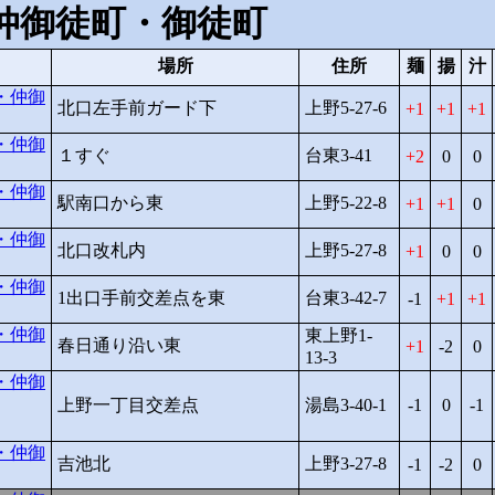
仲御徒町・御徒町
場所
住所
麺
揚
汁
・仲御
北口左手前ガード下
上野5-27-6
1
1
1
・仲御
１すぐ
台東3-41
2
0
0
・仲御
駅南口から東
上野5-22-8
1
1
0
・仲御
北口改札内
上野5-27-8
1
0
0
・仲御
1出口手前交差点を東
台東3-42-7
-1
1
1
・仲御
東上野1-
春日通り沿い東
1
-2
0
13-3
・仲御
上野一丁目交差点
湯島3-40-1
-1
0
-1
・仲御
吉池北
上野3-27-8
-1
-2
0