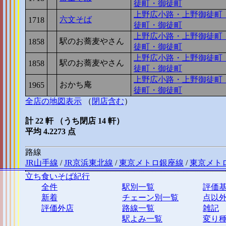
徒町・御徒町
上野広小路・上野御徒町
六文そば
1718
2
徒町・御徒町
上野広小路・上野御徒町
駅のお蕎麦やさん
1858
1
徒町・御徒町
上野広小路・上野御徒町
駅のお蕎麦やさん
1858
1
徒町・御徒町
上野広小路・上野御徒町
おかち庵
1965
0
徒町・御徒町
全店の地図表示
（
閉店含む
）
計 22 軒 （うち閉店 14 軒）
平均 4.2273 点
路線
JR山手線
/
JR京浜東北線
/
東京メトロ銀座線
/
東京メト
立ち食いそば紀行
全件
駅別一覧
評価
新着
チェーン別一覧
点以
評価外店
路線一覧
雑記
駅よみ一覧
変り