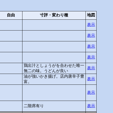
自由
寸評・変わり種
地図
表示
表示
表示
表示
鶏出汁としょうがを合わせた唯一
表示
無二の味。うどんが良い
油が強いかき揚げ。店内唐辛子豊
表示
富。
表示
二階席有り
表示