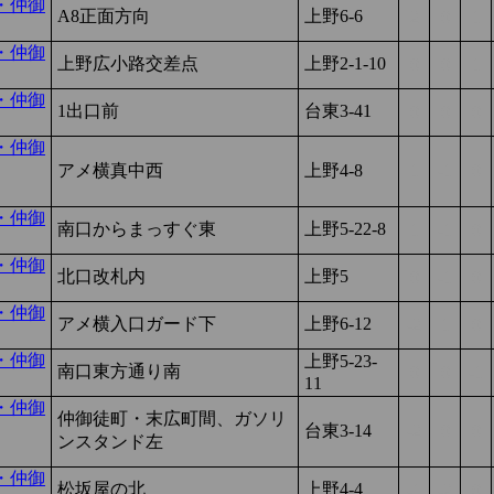
・仲御
A8正面方向
上野6-6
2
0
1
・仲御
上野広小路交差点
上野2-1-10
0
0
1
・仲御
1出口前
台東3-41
0
0
0
・仲御
アメ横真中西
上野4-8
1
-1
0
・仲御
南口からまっすぐ東
上野5-22-8
1
-1
0
・仲御
北口改札内
上野5
0
-1
0
・仲御
アメ横入口ガード下
上野6-12
-2
1
0
・仲御
上野5-23-
南口東方通り南
0
0
-1
11
・仲御
仲御徒町・末広町間、ガソリ
台東3-14
-2
0
0
ンスタンド左
・仲御
松坂屋の北
上野4-4
-1
-2
0