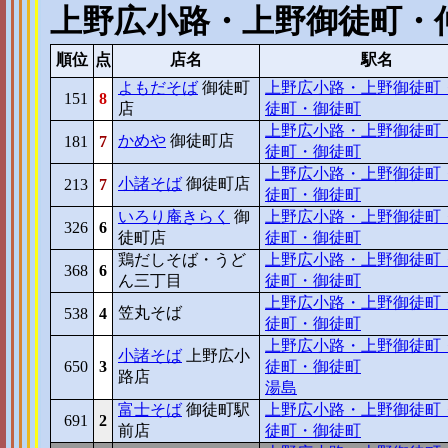
上野広小路・上野御徒町・
順位
点
店名
駅名
よもだそば
御徒町
上野広小路・上野御徒町
151
8
店
徒町・御徒町
上野広小路・上野御徒町
かめや
御徒町店
181
7
徒町・御徒町
上野広小路・上野御徒町
小諸そば
御徒町店
213
7
徒町・御徒町
いろり庵きらく
御
上野広小路・上野御徒町
326
6
徒町店
徒町・御徒町
鶏だしそば・うど
上野広小路・上野御徒町
368
6
ん三丁目
徒町・御徒町
上野広小路・上野御徒町
笠丸そば
538
4
徒町・御徒町
上野広小路・上野御徒町
小諸そば
上野広小
650
3
徒町・御徒町
路店
湯島
富士そば
御徒町駅
上野広小路・上野御徒町
691
2
前店
徒町・御徒町