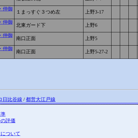
・仲御
１まっすぐ３つめ左
上野3-17
-2
0
-1
・仲御
北東ガード下
上野6
-2
-2
0
・仲御
南口正面
上野5
-2
-1
-1
・仲御
南口正面
上野5-27-2
-2
-2
-1
ロ日比谷線
/
都営大江戸線
基準
外の評価
種について