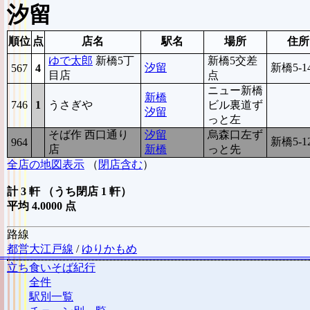
汐留
順位
点
店名
駅名
場所
住所
ゆで太郎
新橋5丁
新橋5交差
汐留
新橋5-14
567
4
目店
点
ニュー新橋
新橋
746
1
うさぎや
ビル裏道ず
汐留
っと左
そば作 西口通り
汐留
烏森口左ず
新橋5-1
964
7
店
新橋
っと先
全店の地図表示
（
閉店含む
）
計 3 軒 （うち閉店 1 軒）
平均 4.0000 点
路線
都営大江戸線
/
ゆりかもめ
立ち食いそば紀行
全件
駅別一覧