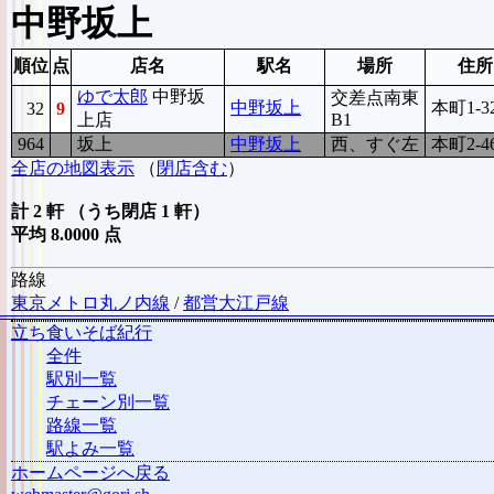
中野坂上
順位
点
店名
駅名
場所
住所
ゆで太郎
中野坂
交差点南東
中野坂上
本町1-32
32
9
上店
B1
964
7
坂上
中野坂上
西、すぐ左
本町2-4
全店の地図表示
（
閉店含む
）
計 2 軒 （うち閉店 1 軒）
平均 8.0000 点
路線
東京メトロ丸ノ内線
/
都営大江戸線
立ち食いそば紀行
全件
駅別一覧
チェーン別一覧
路線一覧
駅よみ一覧
ホームページへ戻る