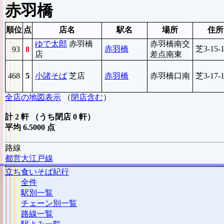
赤羽橋
順位
点
店名
駅名
場所
住所
ゆで太郎
赤羽橋
赤羽橋南交
赤羽橋
芝3-15-
93
8
店
差点南東
468
5
小諸そば
芝店
赤羽橋
赤羽橋口南
芝3-17-
全店の地図表示
（
閉店含む
）
計 2 軒 （うち閉店 0 軒）
平均 6.5000 点
路線
都営大江戸線
立ち食いそば紀行
全件
駅別一覧
チェーン別一覧
路線一覧