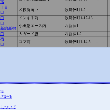
新宿
三丁目
区役所向い
歌舞伎町1-2
-2
0
西口
西口
ドンキ手前
歌舞伎町1-17-13
-2
0
西口
小田急エース内
西新宿1
0
-2
・新線新宿
西口
大ガード脇
西新宿1-2
-1
-2
新宿
コマ前
歌舞伎町1-14-5
-2
-1
西口
基準
外の評価
種について