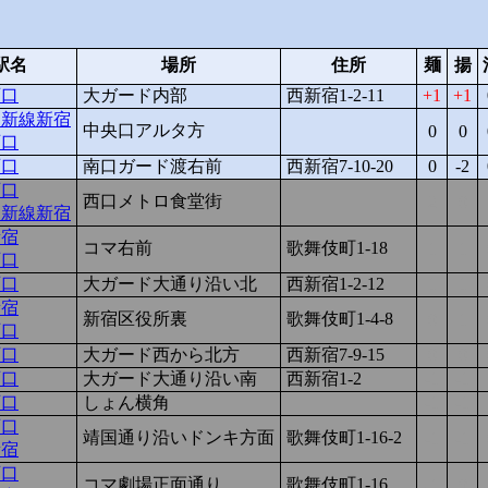
駅名
場所
住所
麺
揚
西口
大ガード内部
西新宿1-2-11
1
1
・新線新宿
中央口アルタ方
0
0
西口
西口
南口ガード渡右前
西新宿7-10-20
0
-2
西口
西口メトロ食堂街
2
0
・新線新宿
新宿
コマ右前
歌舞伎町1-18
1
1
西口
西口
大ガード大通り沿い北
西新宿1-2-12
1
1
新宿
新宿区役所裏
歌舞伎町1-4-8
0
1
西口
西口
大ガード西から北方
西新宿7-9-15
0
0
西口
大ガード大通り沿い南
西新宿1-2
-1
-1
西口
しょん横角
-1
-1
西口
靖国通り沿いドンキ方面
歌舞伎町1-16-2
-1
-1
新宿
西口
コマ劇場正面通り
歌舞伎町1-16
-1
0