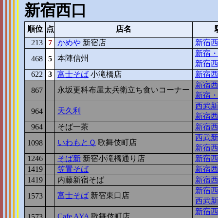
新宿西口
順位
点
店名
213
7
かめや
新宿店
新宿
新宿
本陣信州
468
5
新宿
622
3
富士そば
小滝橋店
新宿
新宿
永坂更科布屋太兵衛立ち食いコーナー
867
8
新宿
西武
天久利
964
7
新宿
964
7
そば一茶
新宿
西武
いわもとＱ
歌舞伎町店
1098
6
新宿
1246
5
そば新
新宿小滝橋通り店
新宿
1419
4
笠置そば
新宿
1419
4
内藤新宿そば
新宿
新宿
富士そば
新宿東口店
1573
3
西武
新宿
Cafe AYA
歌舞伎町店
1573
3