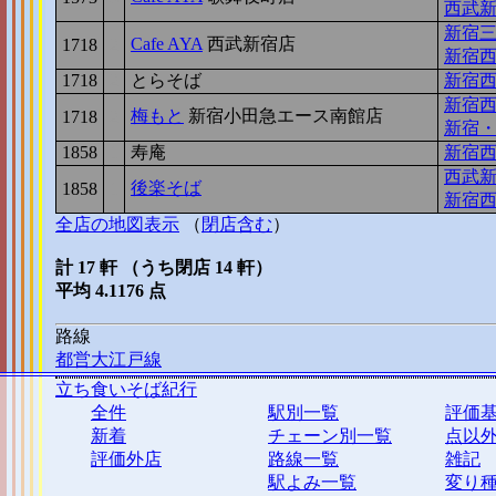
西武
新宿
Cafe AYA
西武新宿店
1718
2
新宿
1718
2
とらそば
新宿
新宿
梅もと
新宿小田急エース南館店
1718
2
新宿
1858
1
寿庵
新宿
西武
後楽そば
1858
1
新宿
全店の地図表示
（
閉店含む
）
計 17 軒 （うち閉店 14 軒）
平均 4.1176 点
路線
都営大江戸線
立ち食いそば紀行
全件
駅別一覧
評価
新着
チェーン別一覧
点以
評価外店
路線一覧
雑記
駅よみ一覧
変り