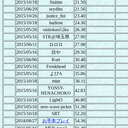
2015/10/18
Stabim
21.50
2015/06/29
seydlits
21.56
2015/10/26
justice_fist
23.40
2015/10/18
badlose
24.30
2015/05/26
oisiiokasi12ko
26.38
2015/05/16
STK@埼玉県
27.90
2015/06/11
ロロロ
27.98
2015/05/16
坊や
29.50
2015/06/06
Kurt
30.48
2015/05/16
Fronkhead
32.80
2015/05/16
よびA
35.86
2015/10/18
mint
36.11
YOSSY-
2015/05/16
42.83
HENACHOKO
2015/10/18
LightO
46.80
2015/05/16
new-wave-jacket
51.38
2015/10/18
SRT
52.20
2018/08/27
お手本プレイ
54.36