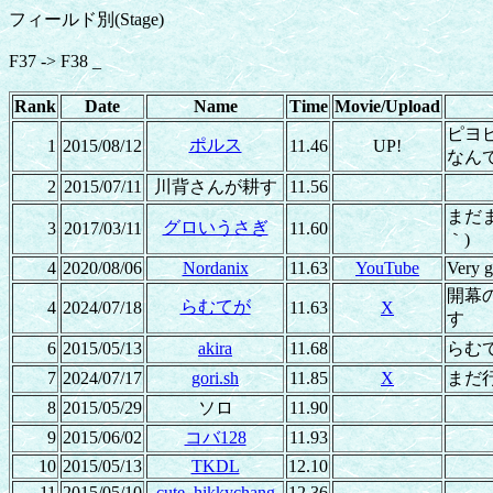
フィールド別(Stage)
F37 -> F38 _
Rank
Date
Name
Time
Movie/Upload
ピヨ
ポルス
1
2015/08/12
11.46
UP!
なん
2
2015/07/11
川背さんが耕す
11.56
まだ
グロいうさぎ
3
2017/03/11
11.60
｀)
4
2020/08/06
Nordanix
11.63
YouTube
Very g
開幕
らむてが
4
2024/07/18
11.63
X
す
6
2015/05/13
akira
11.68
らむ
7
2024/07/17
gori.sh
11.85
X
まだ
8
2015/05/29
ソロ
11.90
9
2015/06/02
コバ128
11.93
10
2015/05/13
TKDL
12.10
11
2015/05/10
cute_hikkychang
12.36