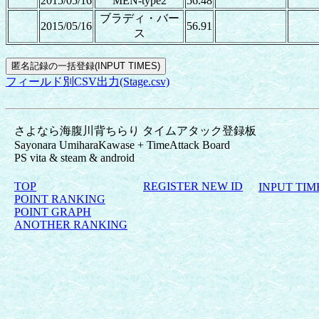
2015/05/16
MEN-type2
56.48
ブラディ・バー
2015/05/16
56.91
ス
フィールド別CSV出力(Stage.csv)
さよなら海腹川背ちらり タイムアタック登録板
Sayonara UmiharaKawase + TimeAttack Board
PS vita & steam & android
TOP
REGISTER NEW ID
INPUT TI
POINT RANKING
POINT GRAPH
ANOTHER RANKING