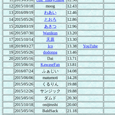
12
2015/10/18
moog
12.43
13
2016/09/19
わあい
12.46
14
2015/05/26
とおろ
12.86
15
2020/03/19
あきつ
12.96
16
2015/07/30
Wanikun
13.20
17
2015/10/14
天原
13.30
18
2019/03/27
Ico
13.38
YouTube
19
2015/05/26
dodonpa
13.46
20
2015/05/16
Dai
13.71
2015/06/16
KawaseFan
13.81
2016/07/24
ふぁじい
14.08
2015/06/06
matumoti
14.28
2015/05/26
くるりん
19.88
2015/12/26
サンジック
19.88
2015/05/16
ダムド
20.30
2015/10/18
onijirushi
20.60
2015/05/16
BaldSack
21.18