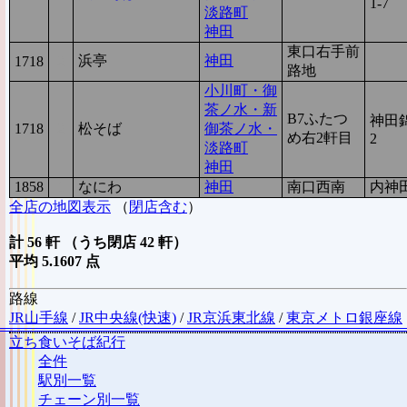
1-7
淡路町
神田
東口右手前
浜亭
神田
1718
2
路地
小川町・御
茶ノ水・新
B7ふたつ
神田錦
1718
2
松そば
御茶ノ水・
め右2軒目
2
淡路町
神田
1858
1
なにわ
神田
南口西南
内神田
全店の地図表示
（
閉店含む
）
計 56 軒 （うち閉店 42 軒）
平均 5.1607 点
路線
JR山手線
/
JR中央線(快速)
/
JR京浜東北線
/
東京メトロ銀座線
立ち食いそば紀行
全件
駅別一覧
チェーン別一覧