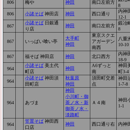
806
9
梅や
神田
南口左前方
8
内神田
806
9
小諸そば
神田店
神田
西口通り
12-1
小諸そば
日銀通
鍛冶町
神田
南口左前方
867
8
り店
8
東京スクエ
大手町
八重洲
867
8
いっぱい喰い亭
アガーデン
神田
10-10
南西
内神田
867
8
福そば 神田店
神田
北口西方
18-9
小諸そば
美土代
A6ずっと
神田
神田
964
7
町店
南
町3-4
小諸そば
神田須
秋葉原
須田町交差
神田
964
7
田町店
神田
点
1-7-8
神田
小川町・御
神田
964
7
あづま
茶ノ水・新
Ａ４南
1-1
御茶ノ水・
淡路町
笠置そば
神田西
神田
西口通り右
内神田
964
7
口店