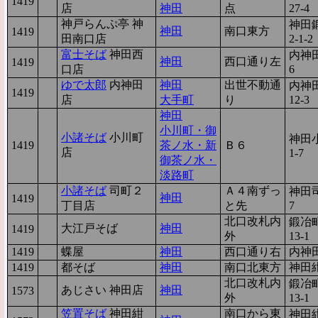
1419
4
店
神田
点
27-4
神戸らんぷ亭 神
神田
神田
南口東方
1419
4
田南口店
2-1-2
富士そば
神田西
内神田
神田
西口通り左
1419
4
口店
6
ゆで太郎
内神田
神田
出世不動通
内神田
1419
4
店
大手町
り
12-3
神田
小川町・御
小諸そば
小川町
神田
1419
4
茶ノ水・新
Ｂ６
店
1-7
御茶ノ水・
淡路町
小諸そば
司町２
Ａ４南ずっ
神田司
神田
1419
4
丁目店
と先
7
北口改札内
鍛冶町
大江戸そば
神田
1419
4
外
13-1
1419
4
蝶屋
神田
西口通り右
内神田
1419
4
都そば
神田
南口北東方
神田
北口改札内
鍛冶町
あじさい 神田店
神田
1573
3
外
13-1
笠置そば
神田紺
南口から東
神田