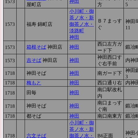
神田
1573
3
屋町店
方
5
小川町・御
茶ノ水・新
Ｂ７まっす
神田司
1573
3
福寿 錦町店
御茶ノ水・
ぐ
11
淡路町
神田
西口左方ガ
箱根そば
神田店
神田
鍛冶
1573
3
ード下
神田西口す
吉そば
神田店
神田
内神田
1573
3
ぐ右手前
神田
1718
2
神田そば
神田
南ガード下
3
1718
2
梅もと
神田
西口通り右
内神田
南口駅改札
田毎
神田
1718
2
内
南口まっす
神田そば
神田
鍛冶
1718
2
ぐ南
1718
2
都そば
神田
南口南東方
鍛冶町
小川町・御
茶ノ水・新
神田
1718
2
六文そば
御茶ノ水・
B6正面