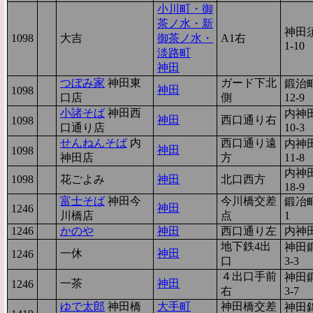
小川町・御
茶ノ水・新
神田
1098
6
大吉
御茶ノ水・
A1右
1-10
淡路町
神田
つぼみ家
神田東
ガード下北
鍛治町
神田
1098
6
口店
側
12-9
小諸そば
神田西
内神田
神田
西口通り右
1098
6
口通り店
10-3
せんねんそば
内
西口通り遠
内神田
神田
1098
6
神田店
方
11-8
内神田
1098
6
花ごよみ
神田
北口西方
18-9
富士そば
神田今
今川橋交差
鍛冶町
神田
1246
5
川橋店
点
1
1246
5
かのや
神田
西口通り左
内神田
地下鉄4出
神田
一休
神田
1246
5
口
3-3
４出口手前
神田
一茶
神田
1246
5
右
3-7
ゆで太郎
神田橋
大手町
神田橋交差
神田錦