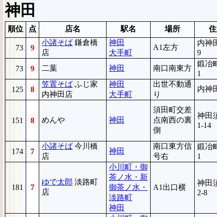
神田
順位
点
店名
駅名
場所
住
小諸そば
鎌倉橋
神田
内神田
A1左方
73
9
店
大手町
9
鍛冶町
二葉
神田
南口南東方
73
9
1
笠置そば
ふじ家
神田
出世不動通
内神田
125
8
内神田店
大手町
り
須田町交差
神田
めんや
神田
点南西の裏
151
8
1-14
側
小諸そば
今川橋
南口東方信
鍛冶町
神田
174
7
店
号右
1
小川町・御
茶ノ水・新
ゆで太郎
淡路町
神田
181
7
御茶ノ水・
A1出口横
店
2-8
淡路町
神田