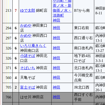
小川町・御
茶ノ水・新
神田錦
213
7
ゆで太郎
錦町店
御茶ノ水・
B7から南
8-11
淡路町
神田
かめや
神田東口
神田
東口右前
鍛冶町
294
6
店
かめや
神田西口
内神田
神田
西口通り右
297
6
店
13-1
いろり庵きらく
鍛冶町
神田
南口改札内
326
6
神田南口店
13-27
小諸そば
神田北
地下鉄4出
神田
神田
326
6
口店
口そば
3-3-1
鍛冶町
371
6
そばいち
神田店
神田
北口改札内
13-1
今川橋交差
天亀そば
神田
鍛冶町
560
4
点南
内神田
705
2
富士そば
神田店
神田
JR北口西
20-1
西口すぐ右
はせ川 神田店
神田
内神田
766
10
手前
鍛冶町