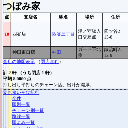
つぼみ家
点
支店名
駅名
場所
住所
津ノ守坂入
四ツ谷2-
四谷店
四谷三丁目
10
口交差点
13-8
ガード下北
鍛治町2-
神田東口店
神田
6
側
12-9
全店の地図表示
（
閉店含む
）
計 2 軒 （うち閉店 1 軒）
平均 8.0000 点
押し出し平打ちのチェーン店。出汁が濃厚。
立ち食いそば紀行
全件
駅別一覧
チェーン別一覧
路線一覧
駅よみ一覧