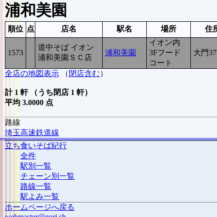
浦和美園
順位
点
店名
駅名
場所
住
イオン内
道中そば イオン
1573
3
浦和美園
3Fフード
大門37
浦和美園ＳＣ店
コート
全店の地図表示
（
閉店含む
）
計 1 軒 （うち閉店 1 軒）
平均 3.0000 点
路線
埼玉高速鉄道線
立ち食いそば紀行
全件
駅別一覧
チェーン別一覧
路線一覧
駅よみ一覧
ホームページへ戻る
webmaster@gori.sh