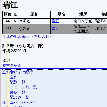
瑞江
順位
点
店名
駅名
場所
住
449
5
みずえ
瑞江
南口左手前
瑞江2-
階段上がっ
なみま
瑞江
瑞江2-
1965
0
て正面裏
全店の地図表示
（
閉店含む
）
計 2 軒 （うち閉店 1 軒）
平均 2.5000 点
路線
都営新宿線
立ち食いそば紀行
全件
駅別一覧
チェーン別一覧
路線一覧
駅よみ一覧
ホームページへ戻る