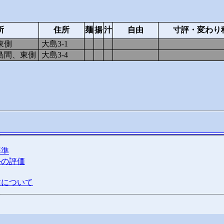
所
住所
麺
揚
汁
自由
寸評・変わり
東側
大島3-1
2
1
1
島間、東側
大島3-4
1
1
1
基準
外の評価
種について