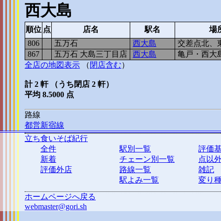
西大島
順位
点
店名
駅名
場
806
9
五万石
西大島
交差点北、
867
8
五万石 大島三丁目店
西大島
亀戸・西大
全店の地図表示
（
閉店含む
）
計 2 軒 （うち閉店 2 軒）
平均 8.5000 点
路線
都営新宿線
立ち食いそば紀行
全件
駅別一覧
評価
新着
チェーン別一覧
点以
評価外店
路線一覧
雑記
駅よみ一覧
変り
ホームページへ戻る
webmaster@gori.sh