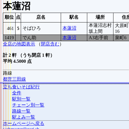
本蓮沼
順位
点
店名
駅名
場所
住
本蓮沼志村
大原町1
そばひろ
本蓮沼
461
5
坂上間
16
1419
4
でん助
本蓮沼
A3右手前
泉町6
全店の地図表示
（
閉店含む
）
計 2 軒 （うち閉店 1 軒）
平均 4.5000 点
路線
都営三田線
立ち食いそば紀行
全件
駅別一覧
チェーン別一覧
路線一覧
駅よみ一覧
ホームページへ戻る