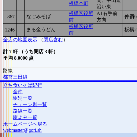
間、中山道
板橋本町
沿い東
板橋区役所
A1右手前
なごみそば
仲宿6
867
8
前
方向
板橋区役所
まる金うどん
板橋2-
1246
5
前
全店の地図表示
（
閉店含む
）
計 7 軒 （うち閉店 3 軒）
平均 8.0000 点
路線
都営三田線
立ち食いそば紀行
全件
駅別一覧
チェーン別一覧
路線一覧
駅よみ一覧
ホームページへ戻る
webmaster@gori.sh