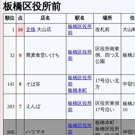
板橋区役所前
順位
点
店名
駅名
場所
住
板橋区役所
文殊
大山店
改札前
大山町
1
10
前
区役所南東
板橋区役所
蕎麦食堂いけち
側、四つ又
板橋2-
32
9
前
公園
板橋区役所
17号沿い北
141
8
そば谷
前
中宿53
方
板橋本町
板橋区役所
区役所東側
板橋2-
えんば
283
7
前
17号沿い
16
板橋本町・
板橋区役所
板橋区役所
ハリマオ
前
仲宿5
806
9