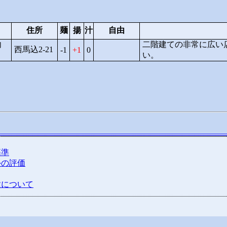
住所
麺
揚
汁
自由
向
二階建ての非常に広い
西馬込2-21
-1
1
0
い。
基準
外の評価
種について