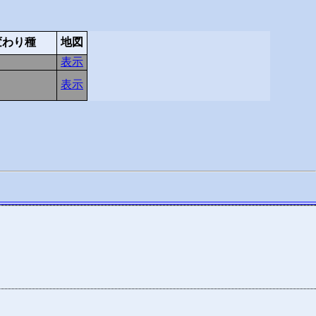
変わり種
地図
表示
表示