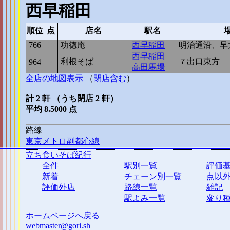
西早稲田
順位
点
店名
駅名
766
10
功徳庵
西早稲田
明治通沿、早
西早稲田
利根そば
７出口東方
964
7
高田馬場
全店の地図表示
（
閉店含む
）
計 2 軒 （うち閉店 2 軒）
平均 8.5000 点
路線
東京メトロ副都心線
立ち食いそば紀行
全件
駅別一覧
評価
新着
チェーン別一覧
点以
評価外店
路線一覧
雑記
駅よみ一覧
変り
ホームページへ戻る
webmaster@gori.sh