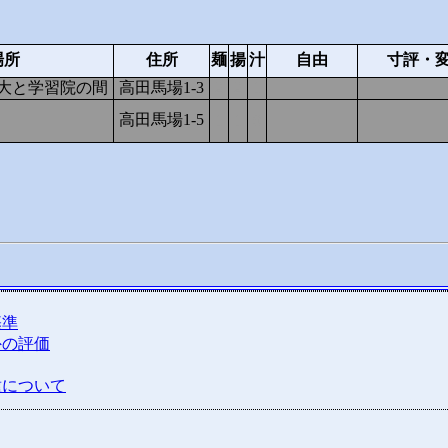
場所
住所
麺
揚
汁
自由
寸評・
大と学習院の間
高田馬場1-3
2
2
1
高田馬場1-5
1
1
0
基準
外の評価
種について