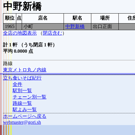
中野新橋
順位
点
店名
駅名
場所
住
1965
0
小町
中野新橋
出口正面
全店の地図表示
（
閉店含む
）
計 1 軒 （うち閉店 1 軒）
平均 0.0000 点
路線
東京メトロ丸ノ内線
立ち食いそば紀行
全件
駅別一覧
チェーン別一覧
路線一覧
駅よみ一覧
ホームページへ戻る
webmaster@gori.sh