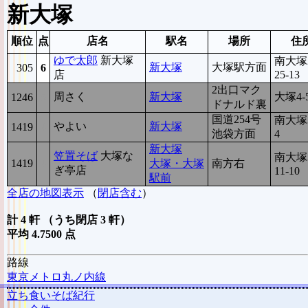
新大塚
順位
点
店名
駅名
場所
住
ゆで太郎
新大塚
南大塚2
新大塚
大塚駅方面
305
6
店
25-13
2出口マク
周さく
新大塚
大塚4-
1246
5
ドナルド裏
国道254号
南大塚3
やよい
新大塚
1419
4
池袋方面
4
新大塚
笠置そば
大塚な
南大塚3
1419
4
大塚・大塚
南方右
ぎ亭店
11-10
駅前
全店の地図表示
（
閉店含む
）
計 4 軒 （うち閉店 3 軒）
平均 4.7500 点
路線
東京メトロ丸ノ内線
立ち食いそば紀行