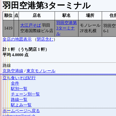
羽田空港第3ターミナル
順位
点
店名
駅名
場所
住
羽田空港第
大江戸そば
羽田
モノレール
羽田空
1419
4
3ターミナ
空港国際線ビル店
2F改札横
6-1
ル
全店の地図表示
（
閉店含む
）
計 1 軒 （うち閉店 1 軒）
平均 4.0000 点
路線
京急空港線
/
東京モノレール
立ち食いそば紀行
全件
駅別一覧
チェーン別一覧
路線一覧
駅よみ一覧
ホームページへ戻る
webmaster@gori.sh