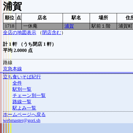
浦賀
順位
点
店名
駅名
場所
住
1718
2
一休庵
浦賀
駅前１階
浦賀町5
全店の地図表示
（
閉店含む
）
計 1 軒 （うち閉店 1 軒）
平均 2.0000 点
路線
京急本線
立ち食いそば紀行
全件
駅別一覧
チェーン別一覧
路線一覧
駅よみ一覧
ホームページへ戻る
webmaster@gori.sh