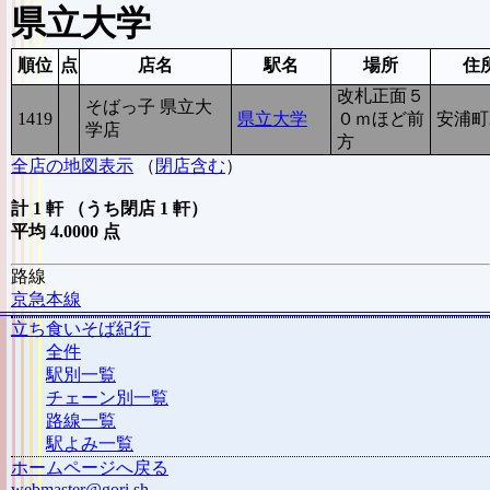
県立大学
順位
点
店名
駅名
場所
住
改札正面５
そばっ子 県立大
1419
4
県立大学
０ｍほど前
安浦町2
学店
方
全店の地図表示
（
閉店含む
）
計 1 軒 （うち閉店 1 軒）
平均 4.0000 点
路線
京急本線
立ち食いそば紀行
全件
駅別一覧
チェーン別一覧
路線一覧
駅よみ一覧
ホームページへ戻る
webmaster@gori.sh