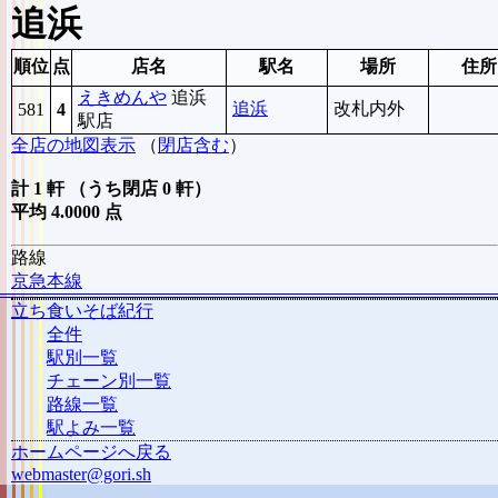
追浜
順位
点
店名
駅名
場所
住所
えきめんや
追浜
追浜
改札内外
581
4
駅店
全店の地図表示
（
閉店含む
）
計 1 軒 （うち閉店 0 軒）
平均 4.0000 点
路線
京急本線
立ち食いそば紀行
全件
駅別一覧
チェーン別一覧
路線一覧
駅よみ一覧
ホームページへ戻る
webmaster@gori.sh