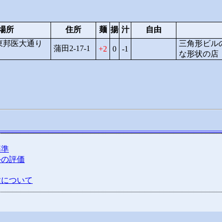
場所
住所
麺
揚
汁
自由
東邦医大通り
三角形ビル
蒲田2-17-1
2
0
-1
な形状の店
基準
外の評価
種について