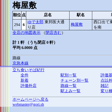
梅屋敷
順位
点
店名
駅名
ゆで太郎
東邦医大通
西口出て
梅屋敷
294
6
り店
を南
全店の地図表示
（
閉店含む
）
計 1 軒 （うち閉店 0 軒）
平均 6.0000 点
路線
京急本線
立ち食いそば紀行
全件
駅別一覧
評価
新着
チェーン別一覧
点以
評価外店
路線一覧
雑記
駅よみ一覧
変り
ホームページへ戻る
webmaster@gori.sh