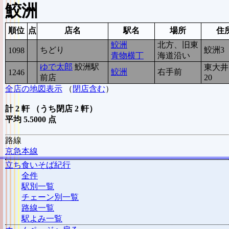
鮫洲
順位
点
店名
駅名
場所
住
鮫洲
北方、旧東
ちどり
鮫洲3
1098
6
青物横丁
海道沿い
ゆで太郎
鮫洲駅
東大井1
鮫洲
右手前
1246
5
前店
20
全店の地図表示
（
閉店含む
）
計 2 軒 （うち閉店 2 軒）
平均 5.5000 点
路線
京急本線
立ち食いそば紀行
全件
駅別一覧
チェーン別一覧
路線一覧
駅よみ一覧