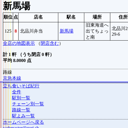
新馬場
順位
点
店名
駅名
場所
住所
旧東海道へ
北品川2
125
8
北品川弁当
新馬場
出てちょっ
29-6
と南
全店の地図表示
（
閉店含む
）
計 1 軒 （うち閉店 0 軒）
平均 8.0000 点
路線
京急本線
立ち食いそば紀行
全件
駅別一覧
チェーン別一覧
路線一覧
駅よみ一覧
ホームページへ戻る
webmaster@gori.sh