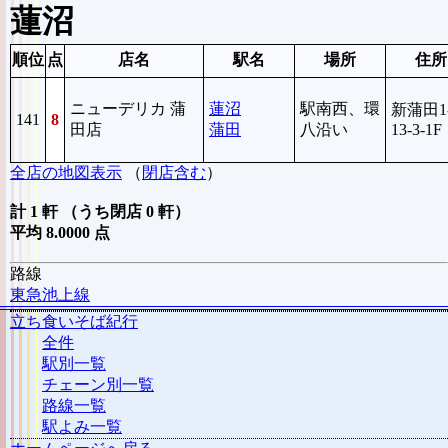
蓮沼
順位
点
店名
駅名
場所
住所
ニューデリカ 蒲
蓮沼
駅南西、環
新蒲田1
141
8
田店
蒲田
八沿い
13-3-1F
全店の地図表示
（
閉店含む
）
計 1 軒 （うち閉店 0 軒）
平均 8.0000 点
路線
東急池上線
立ち食いそば紀行
全件
駅別一覧
チェーン別一覧
路線一覧
駅よみ一覧