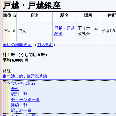
戸越・戸越銀座
順位
点
店名
駅名
場所
住所
戸越・戸越
下りホーム
でん
平塚1-5-
394
6
銀座
改札外
全店の地図表示
（
閉店含む
）
計 1 軒 （うち閉店 0 軒）
平均 6.0000 点
路線
東急池上線
/
都営浅草線
立ち食いそば紀行
全件
駅別一覧
チェーン別一覧
路線一覧
駅よみ一覧