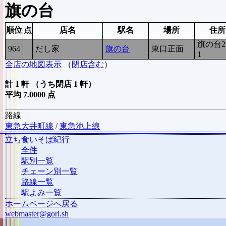
旗の台
順位
点
店名
駅名
場所
住所
旗の台2-
964
7
だし家
旗の台
東口正面
1
全店の地図表示
（
閉店含む
）
計 1 軒 （うち閉店 1 軒）
平均 7.0000 点
路線
東急大井町線
/
東急池上線
立ち食いそば紀行
全件
駅別一覧
チェーン別一覧
路線一覧
駅よみ一覧
ホームページへ戻る
webmaster@gori.sh