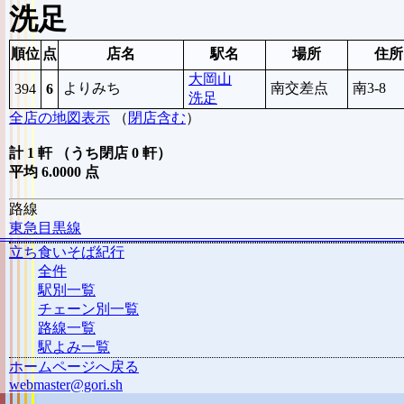
洗足
順位
点
店名
駅名
場所
住所
大岡山
よりみち
南交差点
南3-8
394
6
洗足
全店の地図表示
（
閉店含む
）
計 1 軒 （うち閉店 0 軒）
平均 6.0000 点
路線
東急目黒線
立ち食いそば紀行
全件
駅別一覧
チェーン別一覧
路線一覧
駅よみ一覧
ホームページへ戻る
webmaster@gori.sh