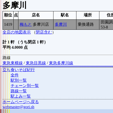
多摩川
順位
点
店名
駅名
場所
住
田園調
1419
4
梅もと
多摩川店
多摩川
乗換通路
53-8
全店の地図表示
（
閉店含む
）
計 1 軒 （うち閉店 1 軒）
平均 4.0000 点
路線
東急東横線
/
東急目黒線
/
東急多摩川線
立ち食いそば紀行
全件
駅別一覧
チェーン別一覧
路線一覧
駅よみ一覧
ホームページへ戻る
webmaster@gori.sh