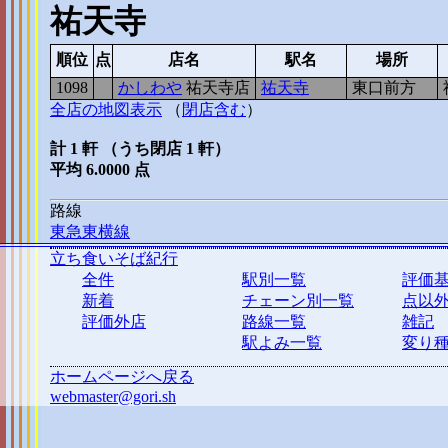
祐天寺
順位
点
店名
駅名
場所
1098
6
かしわや
祐天寺店
祐天寺
東口前方
全店の地図表示
（
閉店含む
）
計 1 軒 （うち閉店 1 軒）
平均 6.0000 点
路線
東急東横線
立ち食いそば紀行
全件
駅別一覧
評価
新着
チェーン別一覧
点以
評価外店
路線一覧
雑記
駅よみ一覧
変り
ホームページへ戻る
webmaster@gori.sh