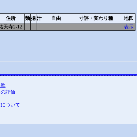
住所
麺
揚
汁
自由
寸評・変わり種
地図
祐天寺2-12
0
1
0
表示
基準
外の評価
種について