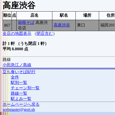
高座渋谷
順位
点
店名
駅名
場所
住所
箱根そば
高座渋
高座渋谷
東口
福田201
867
8
谷店
全店の地図表示
（
閉店含む
）
計 1 軒 （うち閉店 1 軒）
平均 8.0000 点
路線
小田急江ノ島線
立ち食いそば紀行
全件
駅別一覧
チェーン別一覧
路線一覧
駅よみ一覧
ホームページへ戻る
webmaster@gori.sh