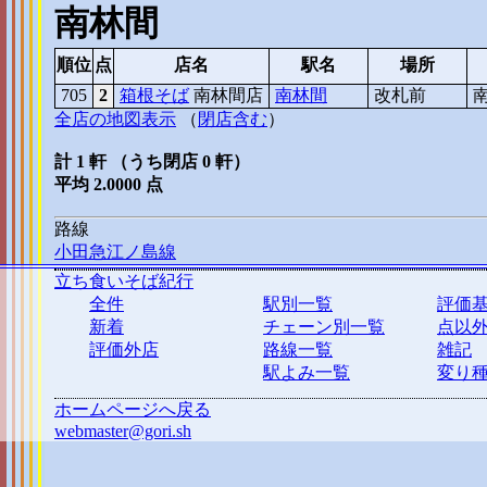
南林間
順位
点
店名
駅名
場所
705
2
箱根そば
南林間店
南林間
改札前
南
全店の地図表示
（
閉店含む
）
計 1 軒 （うち閉店 0 軒）
平均 2.0000 点
路線
小田急江ノ島線
立ち食いそば紀行
全件
駅別一覧
評価
新着
チェーン別一覧
点以
評価外店
路線一覧
雑記
駅よみ一覧
変り
ホームページへ戻る
webmaster@gori.sh