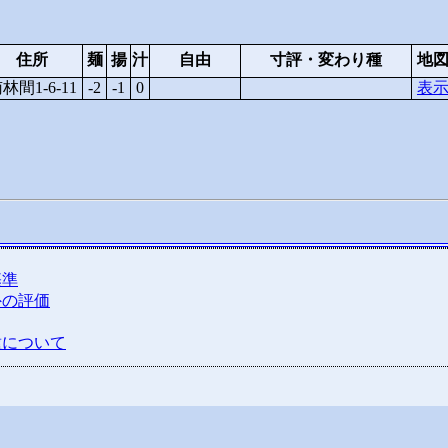
住所
麺
揚
汁
自由
寸評・変わり種
地
林間1-6-11
-2
-1
0
表
基準
外の評価
種について