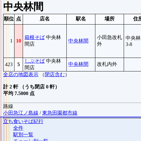
中央林間
順位
点
店名
駅名
場所
住
箱根そば
中央林
小田急改札
中央林
1
10
中央林間
間店
外
3-8
しぶそば
中央林
中央林間
改札内外
423
5
間店
全店の地図表示
（
閉店含む
）
計 2 軒 （うち閉店 0 軒）
平均 7.5000 点
路線
小田急江ノ島線
/
東急田園都市線
立ち食いそば紀行
全件
駅別一覧