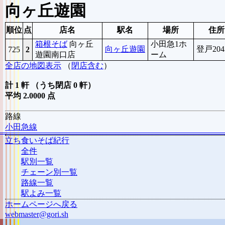
向ヶ丘遊園
順位
点
店名
駅名
場所
住所
箱根そば
向ヶ丘
小田急1ホ
向ヶ丘遊園
登戸204
725
2
遊園南口店
ーム
全店の地図表示
（
閉店含む
）
計 1 軒 （うち閉店 0 軒）
平均 2.0000 点
路線
小田急線
立ち食いそば紀行
全件
駅別一覧
チェーン別一覧
路線一覧
駅よみ一覧
ホームページへ戻る
webmaster@gori.sh