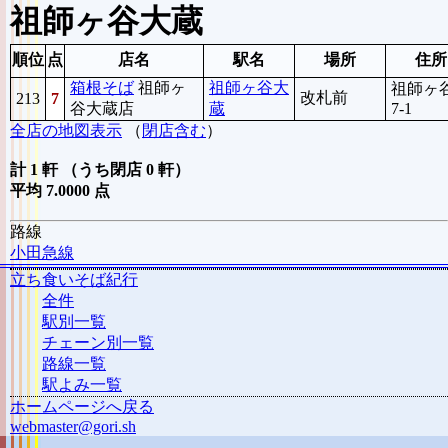
祖師ヶ谷大蔵
順位
点
店名
駅名
場所
住所
箱根そば
祖師ヶ
祖師ヶ谷大
祖師ヶ谷
改札前
213
7
谷大蔵店
蔵
7-1
全店の地図表示
（
閉店含む
）
計 1 軒 （うち閉店 0 軒）
平均 7.0000 点
路線
小田急線
立ち食いそば紀行
全件
駅別一覧
チェーン別一覧
路線一覧
駅よみ一覧
ホームページへ戻る
webmaster@gori.sh