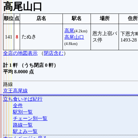
高尾山口
順位
点
店名
駅名
場所
住所
高尾
(4.2km)
恩方上宿バ
下恩方
たぬき
141
8
高尾山口
ス停
1493-28
(4.8km)
全店の地図表示
（
閉店含む
）
計 1 軒 （うち閉店 0 軒）
平均 8.0000 点
路線
京王高尾線
立ち食いそば紀行
全件
駅別一覧
チェーン別一覧
路線一覧
駅よみ一覧